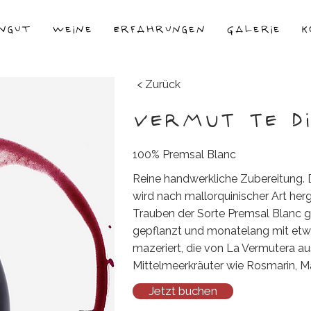
ngut
Weine
Erfahrungen
Galerie
K
< Zurück
VERMUT TE DI
100% Premsal Blanc
Reine handwerkliche Zubereitung. D
wird nach mallorquinischer Art her
Trauben der Sorte Premsal Blanc g
gepflanzt und monatelang mit etw
mazeriert, die von La Vermutera a
Mittelmeerkräuter wie Rosmarin, Ma
Jetzt buchen