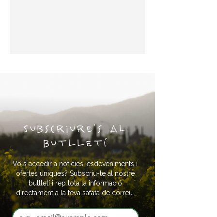
Subscriure's al
butlletí
Vols accedir a notícies, esdeveniments i
ofertes úniques? Subscriu-te al nostre
butlletí i rep tota la informació
directament a la teva safata de correu.