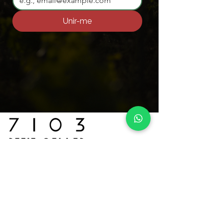
Unir-me
Carrer Jaume Oliver Frontera, s/n
07320 Santa Maria del Camí,
Illes Balears
continguts