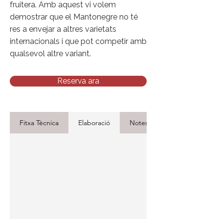
fruitera. Amb aquest vi volem
demostrar que el Mantonegre no té
res a envejar a altres varietats
internacionals i que pot competir amb
qualsevol altre variant.
Reserva ara
Fitxa Tècnica
Elaboració
Notes de cata