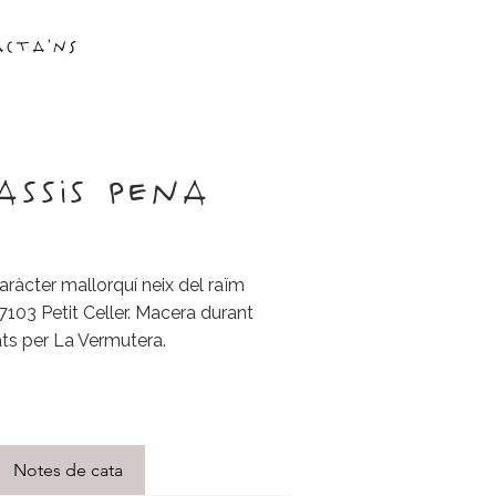
acta'ns
SSIS PENA
àcter mallorquí neix del raïm
103 Petit Celler. Macera durant
ts per La Vermutera.
Notes de cata