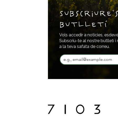
Subscriure'
butlletí
Vols accedir a notícies, esdev
Subscriu-te al nostre butlletí 
a la teva safata de correu.