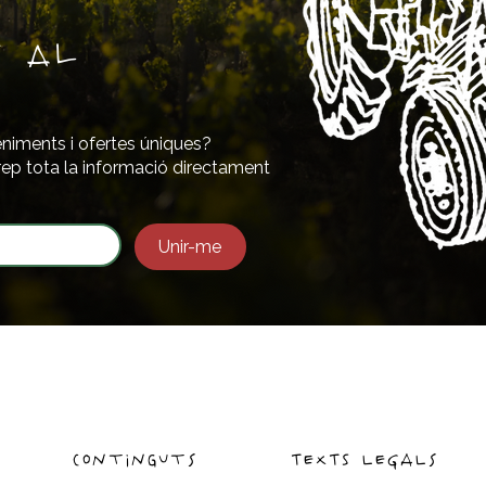
s al
eniments i ofertes úniques?
i rep tota la informació directament
Unir-me
continguts
TEXTS LEGALs