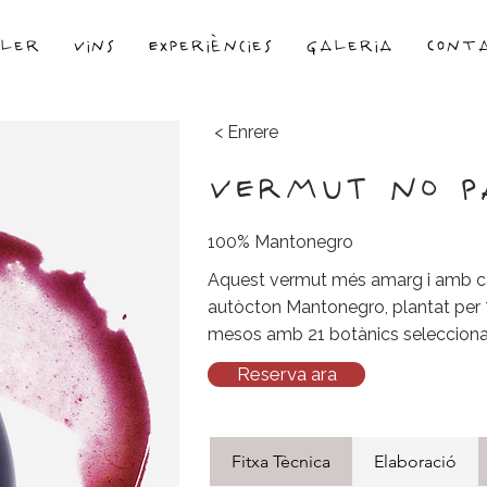
ller
Vins
Experiències
Galeria
Cont
< Enrere
VERMUT NO PA
100% Mantonegro
Aquest vermut més amarg i amb car
autòcton Mantonegro, plantat per 7
mesos amb 21 botànics selecciona
Reserva ara
Fitxa Tècnica
Elaboració