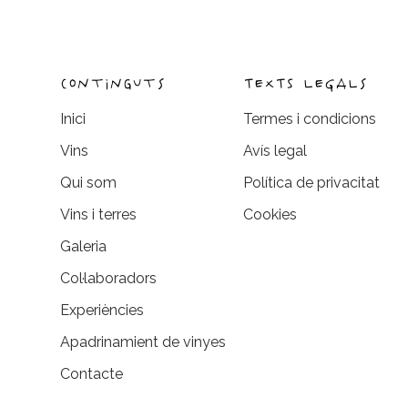
continguts
TEXTS LEGALs
Inici
Termes i condicions
Vins
Avís legal
Qui som
Política de privacitat
Vins i terres
Cookies
Galeria
Col·laboradors
Experiències
Apadrinamient de vinyes
Contacte