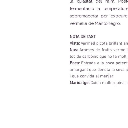
la qualitat del raïm. Pos
fermentació a temperature
sobremacerar per extreure
vermella de Mantonegro.
NOTA DE TAST
Vista:
Vermell picota brillant am
Nas:
Aromes de fruits vermells
toc de carbònic que ho fa molt 
Boca:
Entrada a la boca potent,
amargant que denota la seva jov
i que convida al menjar.
Maridatge:
Cuina mallorquina, c
Descarregar fitx