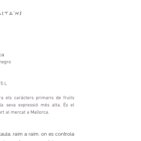
acta'ns
ca
negro
75 L
a els caràcters primaris de fruits
la seva expressió més alta. És el
rt al mercat a Mallorca.
aula, raïm a raïm, on es controla