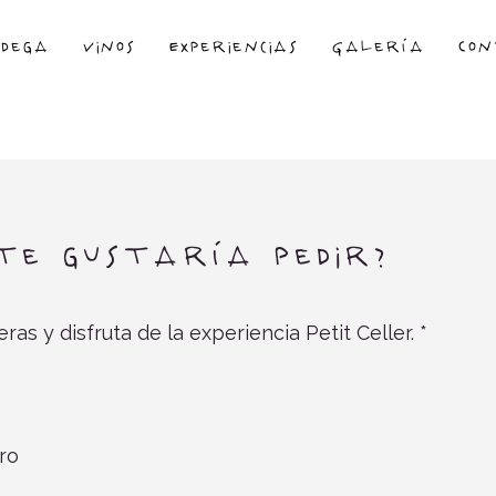
odega
Vinos
Experiencias
Galería
Con
 te gustaría pedir?
O
eras y disfruta de la experiencia Petit Celler.
*
b
l
i
g
a
t
ro
o
r