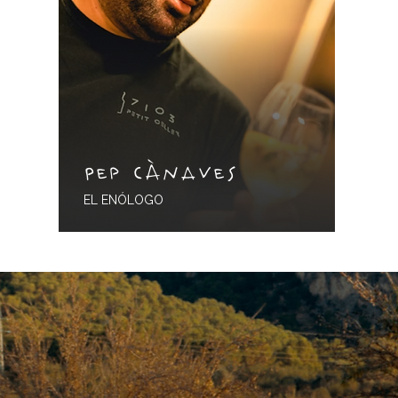
Pep Cànaves
EL ENÓLOGO