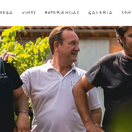
odega
Vinos
Experiencias
Galería
Con