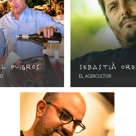
el Puigros
Sebastià Ord
TO
EL AGRICULTOR