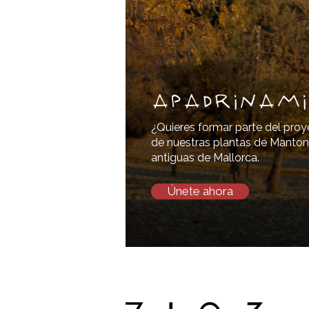
apadrinami
¿Quieres formar parte del proy
de nuestras plantas de Manton
antiguas de Mallorca.
Únete ahora