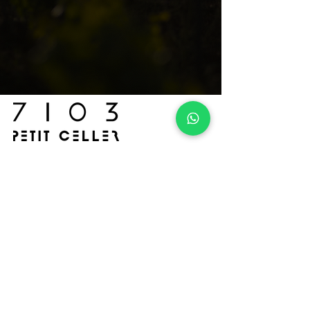
Calle Jaume Oliver Frontera, s/n
07320 Santa Maria del Camí,
Islas Baleares
contenidos
Inicio
Vinos
Quienes somos​