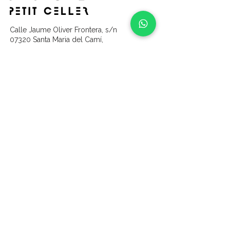
Calle Jaume Oliver Frontera, s/n
07320 Santa Maria del Camí,
Islas Baleares
contenidos
Inicio
Vinos
Quienes somos​
Viñas y tierras​
Galeria​
Colaboradores
Experiencias
Apadrinamiento de viñas