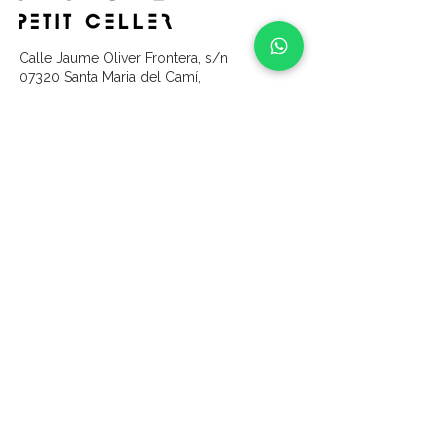
Calle Jaume Oliver Frontera, s/n
07320 Santa Maria del Camí,
Islas Baleares
contenidos
Inicio
Vinos
Quienes somos​
Viñas y tierras​
Galeria​
Colaboradores
Experiencias
Apadrinamiento de viñas