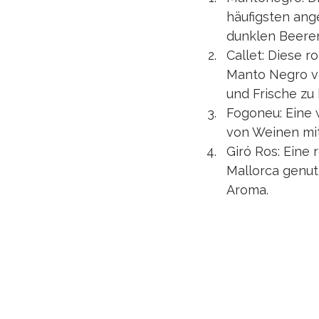
häufigsten ang
dunklen Beere
Callet: Diese r
Manto Negro ve
und Frische zu 
Fogoneu: Eine 
von Weinen mit
Giró Ros: Eine
Mallorca genutz
Aroma.