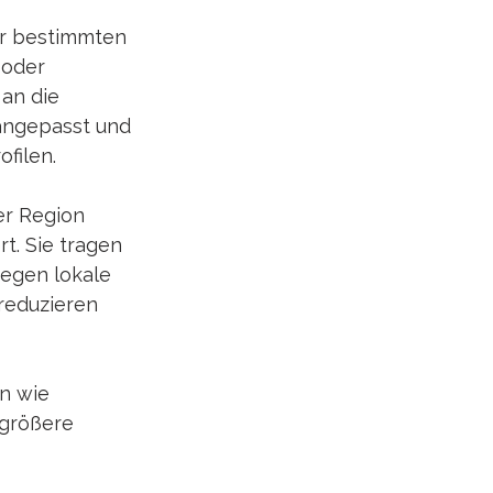
er bestimmten 
 oder 
an die 
angepasst und 
filen.
er Region 
t. Sie tragen 
gegen lokale 
reduzieren 
n wie 
größere 