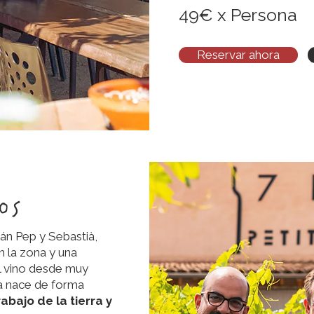
49€ x Persona
Reservar ahora
os
tán Pep y Sebastià,
n la zona y una
el vino desde muy
ña nace de forma
abajo de la tierra y