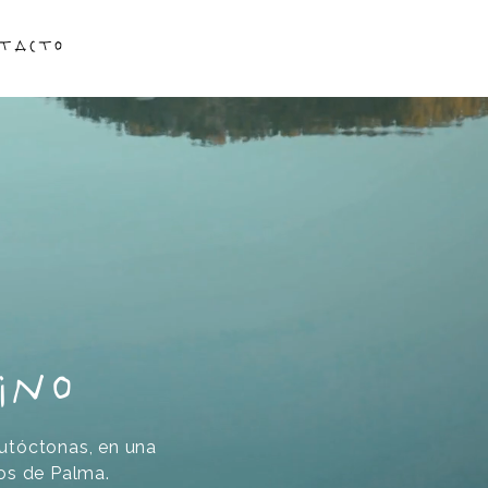
tacto
ino
utóctonas, en una
tos de Palma.