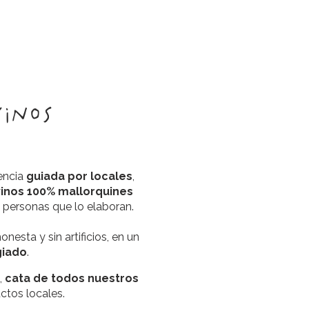
inos
iencia
guiada por locales
,
vinos 100% mallorquines
as personas que lo elaboran.
nesta y sin artificios, en un
giado
.
,
cata de todos nuestros
ctos locales.