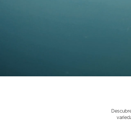
Descubre 
varied