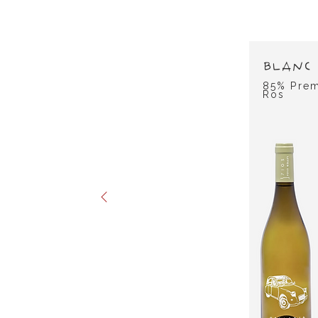
BLANC
85% Prem
Ros